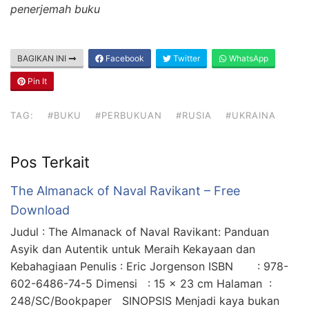
penerjemah buku
BAGIKAN INI
Facebook
Twitter
WhatsApp
Pin It
TAG:
#BUKU
#PERBUKUAN
#RUSIA
#UKRAINA
Pos Terkait
The Almanack of Naval Ravikant – Free
Download
Judul : The Almanack of Naval Ravikant: Panduan
Asyik dan Autentik untuk Meraih Kekayaan dan
Kebahagiaan Penulis : Eric Jorgenson ISBN : 978-
602-6486-74-5 Dimensi : 15 × 23 cm Halaman :
248/SC/Bookpaper SINOPSIS Menjadi kaya bukan