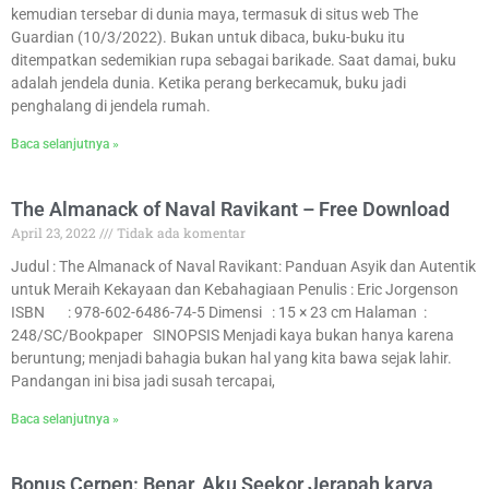
kemudian tersebar di dunia maya, termasuk di situs web The
Guardian (10/3/2022). Bukan untuk dibaca, buku-buku itu
ditempatkan sedemikian rupa sebagai barikade. Saat damai, buku
adalah jendela dunia. Ketika perang berkecamuk, buku jadi
penghalang di jendela rumah.
Baca selanjutnya »
The Almanack of Naval Ravikant – Free Download
April 23, 2022
Tidak ada komentar
Judul : The Almanack of Naval Ravikant: Panduan Asyik dan Autentik
untuk Meraih Kekayaan dan Kebahagiaan Penulis : Eric Jorgenson
ISBN : 978-602-6486-74-5 Dimensi : 15 × 23 cm Halaman :
248/SC/Bookpaper SINOPSIS Menjadi kaya bukan hanya karena
beruntung; menjadi bahagia bukan hal yang kita bawa sejak lahir.
Pandangan ini bisa jadi susah tercapai,
Baca selanjutnya »
Bonus Cerpen: Benar, Aku Seekor Jerapah karya