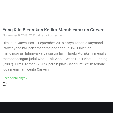
Yang Kita Bicarakan Ketika Membicarakan Carver
November 9, 2018
Tidak ada komentar
Dimuat di Jawa Pos, 2 September 2018 Karya kanonis Raymond
Carver yang kali pertama terbit pada tahun 1981 ini telah
menginspirasi lahirnya karya sastra lain. Haruki Murakami menulis
memoar dengan judul What I Talk About When I Talk About Running
(2007). Film Birdman (2014), peraih piala Oscar untuk film terbaik
juga meminjam cerita Carver ini
Baca selanjutnya »