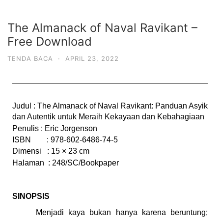
The Almanack of Naval Ravikant –
Free Download
TENDA BACA
·
APRIL 23, 2022
Judul
: The Almanack of Naval Ravikant: 
Panduan Asyik 
dan Autentik untuk Meraih Kekayaan dan Kebahagiaan
Penulis
: Eric Jorgenson
ISBN       
: 978-602-6486-74-5
Dimensi   
: 15 × 23 cm
Halaman 
: 248/SC/Bookpaper
SINOPSIS
Menjadi kaya bukan hanya karena beruntung; 