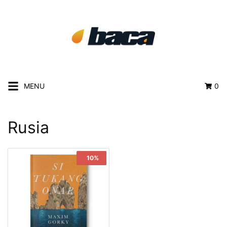
MENU
0
Rusia
Sale!
10%