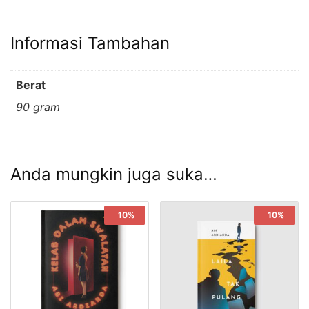
Informasi Tambahan
Berat
90 gram
Anda mungkin juga suka…
Sale!
10%
Sale!
10%