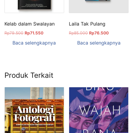
Kelab dalam Swalayan
Laila Tak Pulang
Rp
79.500
Rp
71.550
Rp
85.000
Rp
76.500
Baca selengkapnya
Baca selengkapnya
Produk Terkait