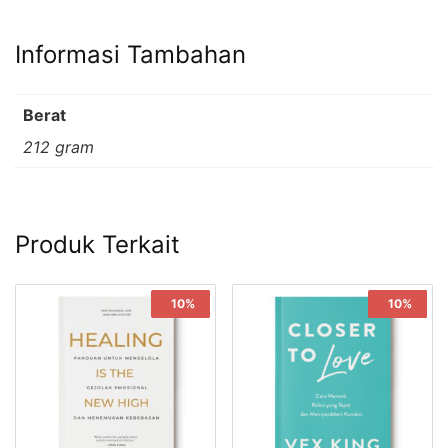
Informasi Tambahan
Berat
212 gram
Produk Terkait
Sale!
10%
Sale!
10%