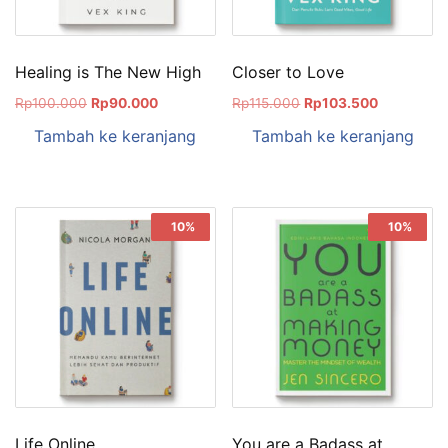
Healing is The New High
Closer to Love
Rp
100.000
Rp
90.000
Rp
115.000
Rp
103.500
Tambah ke keranjang
Tambah ke keranjang
Sale!
10%
Sale!
10%
Life Online
You are a Badass at