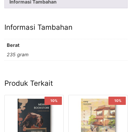
Informasi Tambahan
Informasi Tambahan
Berat
235 gram
Produk Terkait
Sale!
10%
Sale!
10%