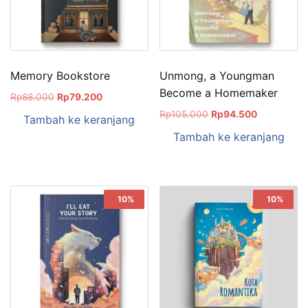
Memory Bookstore
Unmong, a Youngman
Become a Homemaker
Rp
88.000
Rp
79.200
Rp
105.000
Rp
94.500
Tambah ke keranjang
Tambah ke keranjang
Sale!
10%
Sale!
10%