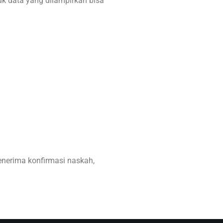
tuk data yang dilampirkan bisa
erima konfirmasi naskah,