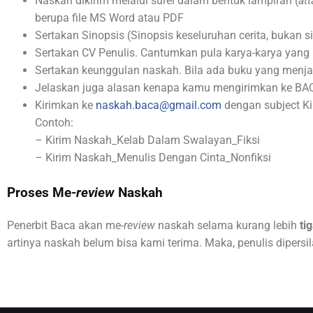
Naskah dikirim melalui surel dalam bentuk lampiran (
at
berupa file MS Word atau PDF
Sertakan Sinopsis (Sinopsis keseluruhan cerita, bukan s
Sertakan CV Penulis. Cantumkan pula karya-karya yang p
Sertakan keunggulan naskah. Bila ada buku yang menjadi
Jelaskan juga alasan kenapa kamu mengirimkan ke BA
Kirimkan ke
naskah.baca@gmail.com
dengan subject K
Contoh:
– Kirim Naskah_Kelab Dalam Swalayan_Fiksi
– Kirim Naskah_Menulis Dengan Cinta_Nonfiksi
Proses Me-
review
Naskah
Penerbit Baca akan me-
review
naskah selama kurang lebih
ti
artinya naskah belum bisa kami terima. Maka, penulis dipersi