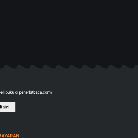
li buku di penerbitbaca.com?
i Sini
BAYARAN