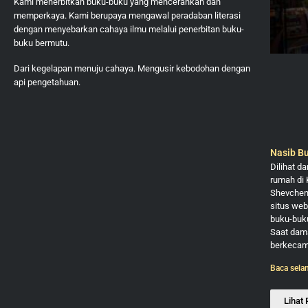
Kami menerbitkan buku-buku yang mencerahkan dan
memperkaya. Kami berupaya mengawal peradaban literasi
dengan menyebarkan cahaya ilmu melalui penerbitan buku-
buku bermutu.
Dari kegelapan menuju cahaya. Mengusir kebodohan dengan
api pengetahuan.
Nasib Bu
Dilihat d
rumah di 
Shevchenk
situs web
buku-buku
Saat dama
berkecamu
Baca sela
Lihat 