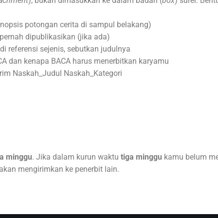
tachment
), bukan dimasukkan ke dalam badan (
box
) surel. Ben
inopsis potongan cerita di sampul belakang)
ernah dipublikasikan (jika ada)
 referensi sejenis, sebutkan judulnya
CA dan kenapa BACA harus menerbitkan karyamu
irim Naskah_Judul Naskah_Kategori
ga minggu
. Jika dalam kurun waktu
tiga minggu
kamu belum men
lakan mengirimkan ke penerbit lain.