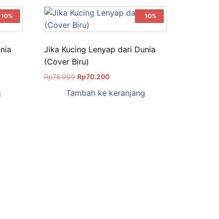
Sale!
10%
Sale!
10%
nia
Jika Kucing Lenyap dari Dunia
(Cover Biru)
Rp
78.000
Rp
70.200
g
Tambah ke keranjang