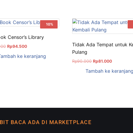
Sale!
10%
ok Censor’s Library
Tidak Ada Tempat untuk K
000
Rp
94.500
Pulang
Tambah ke keranjang
Rp
90.000
Rp
81.000
Tambah ke keranjan
BIT BACA ADA DI MARKETPLACE