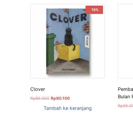
Sale!
10%
Clover
Pembac
Bulan
Rp
89.000
Rp
80.100
Rp
95.0
Tambah ke keranjang