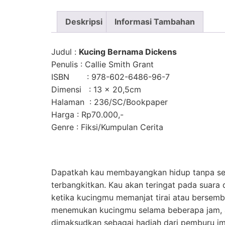
Deskripsi
Informasi Tambahan
Judul
:
Kucing Bernama Dickens
Penulis
: Callie Smith Grant
ISBN
:
978-602-6486-96-7
Dimensi
: 13 × 20,5cm
Halaman
: 236/SC/Bookpaper
Harga
: Rp70.000,-
Genre
: Fiksi/Kumpulan Cerita
Dapatkah kau membayangkan hidup tanpa seek
terbangkitkan. Kau akan teringat pada suara
ketika kucingmu memanjat tirai atau bersemb
menemukan kucingmu selama beberapa jam, at
dimaksudkan sebagai hadiah dari pemburu i