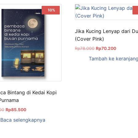
Sale!
10%
Jika Kucing Lenyap dari Du
(Cover Pink)
Rp
78.000
Rp
70.200
Tambah ke keranjan
a Bintang di Kedai Kopi
 Purnama
00
Rp
85.500
Baca selengkapnya