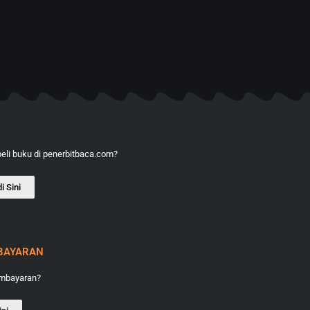
li buku di penerbitbaca.com?
i Sini
BAYARAN
embayaran?