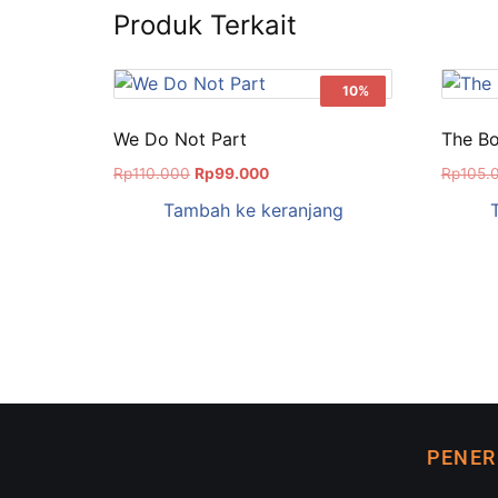
Produk Terkait
Sale!
10%
We Do Not Part
The Bo
Rp
110.000
Rp
99.000
Rp
105.
Tambah ke keranjang
PENER