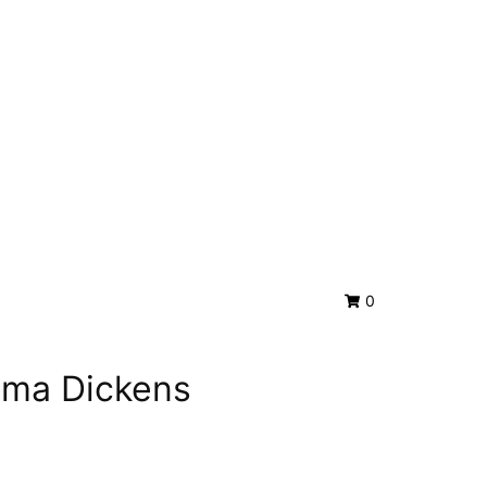
0
ama Dickens