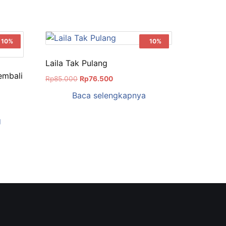
Sale!
10%
Sale!
10%
Laila Tak Pulang
embali
Rp
85.000
Rp
76.500
Baca selengkapnya
g