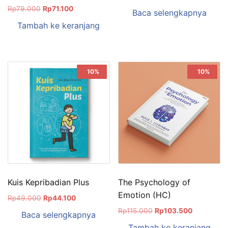
Rp
79.000
Rp
71.100
Baca selengkapnya
Tambah ke keranjang
Sale!
10%
Sale!
10%
Kuis Kepribadian Plus
The Psychology of
Emotion (HC)
Rp
49.000
Rp
44.100
Rp
115.000
Rp
103.500
Baca selengkapnya
Tambah ke keranjang