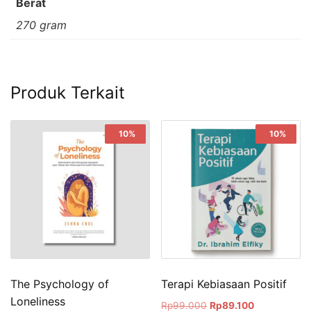
Berat
270 gram
Produk Terkait
Sale!
10%
Sale!
10%
The Psychology of
Terapi Kebiasaan Positif
Loneliness
Rp
99.000
Rp
89.100