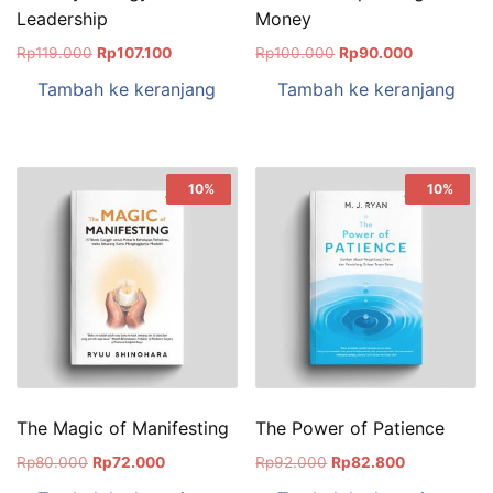
Leadership
Money
Rp
119.000
Rp
107.100
Rp
100.000
Rp
90.000
Tambah ke keranjang
Tambah ke keranjang
Sale!
10%
Sale!
10%
The Magic of Manifesting
The Power of Patience
Rp
80.000
Rp
72.000
Rp
92.000
Rp
82.800