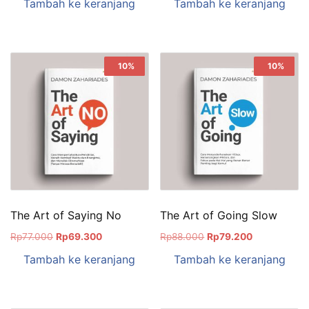
Tambah ke keranjang
Tambah ke keranjang
Sale!
10%
Sale!
10%
The Art of Saying No
The Art of Going Slow
Rp
77.000
Rp
69.300
Rp
88.000
Rp
79.200
Tambah ke keranjang
Tambah ke keranjang