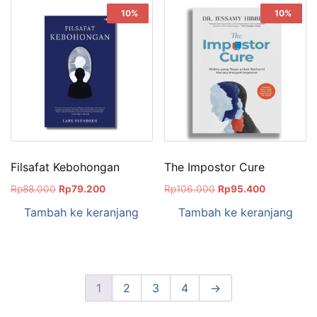
Sale!
10%
Sale!
10%
Filsafat Kebohongan
The Impostor Cure
Rp
88.000
Rp
79.200
Rp
106.000
Rp
95.400
Tambah ke keranjang
Tambah ke keranjang
1
2
3
4
→