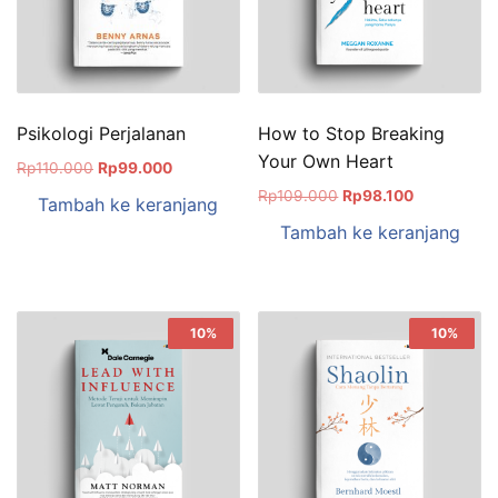
Psikologi Perjalanan
How to Stop Breaking
Your Own Heart
Rp
110.000
Rp
99.000
Rp
109.000
Rp
98.100
Tambah ke keranjang
Tambah ke keranjang
Sale!
10%
Sale!
10%