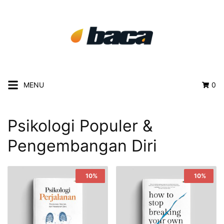
MENU
0
Psikologi Populer &
Pengembangan Diri
Sale!
10%
Sale!
10%