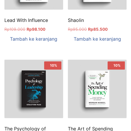
Lead With Influence
Shaolin
Rp
109.000
Rp
98.100
Rp
95.000
Rp
85.500
Tambah ke keranjang
Tambah ke keranjang
Sale!
10%
Sale!
10%
The Psychology of
The Art of Spending