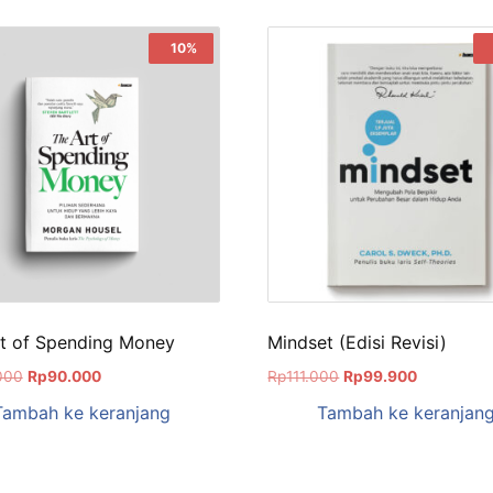
Sale!
10%
t of Spending Money
Mindset (Edisi Revisi)
000
Rp
90.000
Rp
111.000
Rp
99.900
Tambah ke keranjang
Tambah ke keranjan