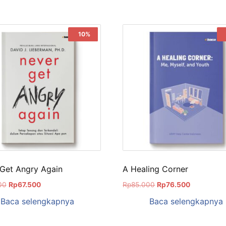
Sale!
10%
Get Angry Again
A Healing Corner
00
Rp
67.500
Rp
85.000
Rp
76.500
Baca selengkapnya
Baca selengkapnya