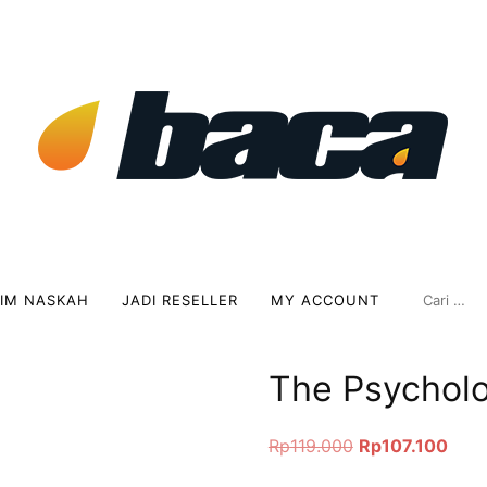
RIM NASKAH
JADI RESELLER
MY ACCOUNT
The Psycholo
Rp
119.000
Rp
107.100