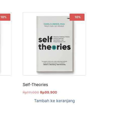
Sale!
10%
Sale!
10%
Self-Theories
Rp
111.000
Rp
99.900
Tambah ke keranjang