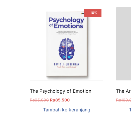
Sale!
10%
The Psychology of Emotion
The Ar
Rp
95.000
Rp
85.500
Rp
100.
Tambah ke keranjang