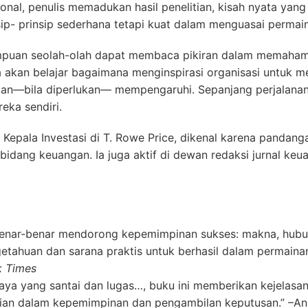
nal, penulis memadukan hasil penelitian, kisah nyata yan
ip- prinsip sederhana tetapi kuat dalam menguasai perma
n seolah-olah dapat membaca pikiran dalam memahami ke
akan belajar bagaimana menginspirasi organisasi untuk me
—bila diperlukan— mempengaruhi. Sepanjang perjalanan i
eka sendiri.
Kepala Investasi di T. Rowe Price, dikenal karena pandanga
uar bidang keuangan. Ia juga aktif di dewan redaksi jurnal 
 benar-benar mendorong kepemimpinan sukses: makna, hub
etahuan dan sarana praktis untuk berhasil dalam permaina
 Times
 gaya yang santai dan lugas…, buku ini memberikan kejelas
adian dalam kepemimpinan dan pengambilan keputusan.” –Ann