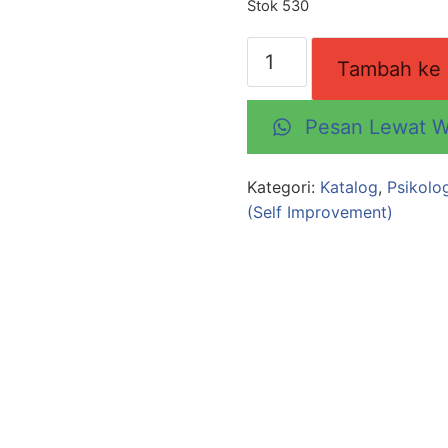
Stok 530
Tambah ke 
Pesan Lewat 
Kategori:
Katalog
,
Psikolo
(Self Improvement)