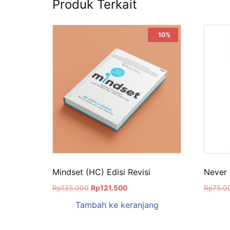
Produk Terkait
Sale!
10%
Mindset (HC) Edisi Revisi
Never 
Rp
135.000
Rp
121.500
Rp
75.0
Tambah ke keranjang