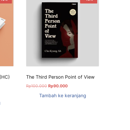
 (HC)
The Third Person Point of View
Rp
100.000
Rp
90.000
Tambah ke keranjang
g