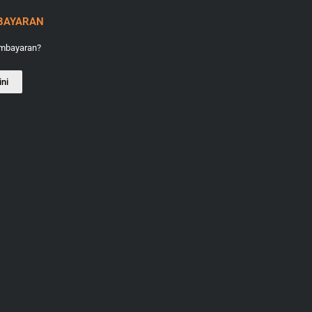
BAYARAN
embayaran?
ini