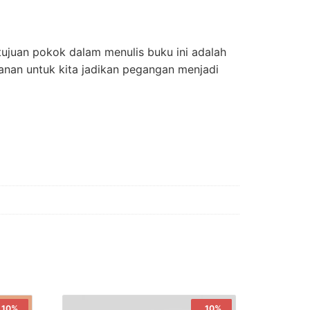
ujuan pokok dalam menulis buku ini adalah
anan untuk kita jadikan pegangan menjadi
Sale!
10%
Sale!
10%