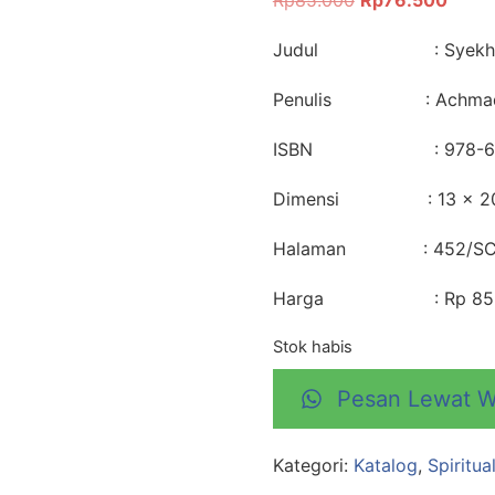
Rp
85.000
Rp
76.500
Judul : Syekh Siti J
Penulis : Achmad 
ISBN : 978-602-
Dimensi : 13 × 20
Halaman : 452/SC/
Harga : Rp 85.0
Stok habis
Pesan Lewat 
Kategori:
Katalog
,
Spiritu