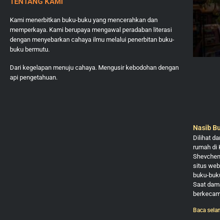
TENTANG KAMI
Kami menerbitkan buku-buku yang mencerahkan dan
memperkaya. Kami berupaya mengawal peradaban literasi
dengan menyebarkan cahaya ilmu melalui penerbitan buku-
buku bermutu.
Dari kegelapan menuju cahaya. Mengusir kebodohan dengan
api pengetahuan.
Nasib Bu
Dilihat d
rumah di 
Shevchenk
situs web
buku-buku
Saat dama
berkecamu
Baca sela