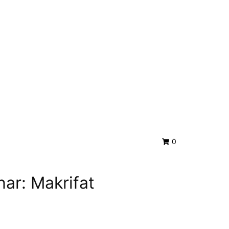
0
nar: Makrifat