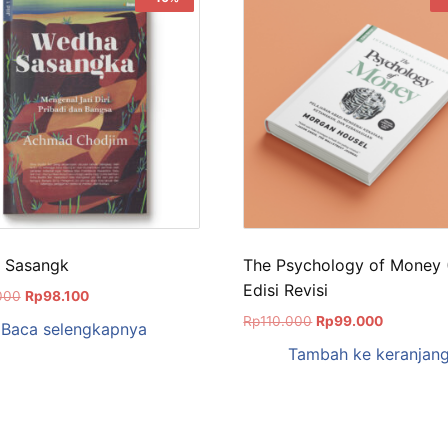
 Sasangk
The Psychology of Money
Edisi Revisi
000
Rp
98.100
Rp
110.000
Rp
99.000
Baca selengkapnya
Tambah ke keranjan