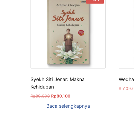
Syekh Siti Jenar: Makna
Wedha
Kehidupan
Rp
109.
Rp
89.000
Rp
80.100
Baca selengkapnya