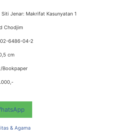
enar: Makrifat Kasunyatan 1
Chodjim
6486-04-2
,5 cm
Bookpaper
00,-
WhatsApp
alitas & Agama