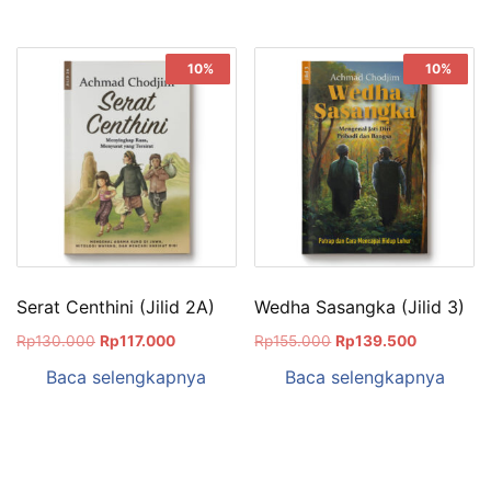
Sale!
10%
Sale!
10%
Serat Centhini (Jilid 2A)
Wedha Sasangka (Jilid 3)
Rp
130.000
Rp
117.000
Rp
155.000
Rp
139.500
Baca selengkapnya
Baca selengkapnya