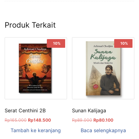
Produk Terkait
Sale!
10%
Sale!
10%
Serat Centhini 2B
Sunan Kalijaga
Rp
165.000
Rp
148.500
Rp
89.000
Rp
80.100
Tambah ke keranjang
Baca selengkapnya