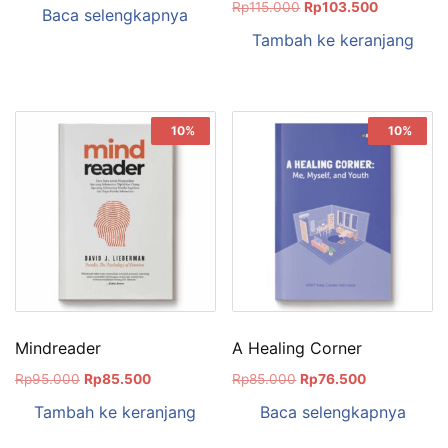
Rp
115.000
Rp
103.500
Baca selengkapnya
Tambah ke keranjang
Sale!
10%
Sale!
10%
Mindreader
A Healing Corner
Rp
95.000
Rp
85.500
Rp
85.000
Rp
76.500
Tambah ke keranjang
Baca selengkapnya