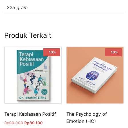
225 gram
Produk Terkait
Sale!
10%
Sale!
10%
Terapi Kebiasaan Positif
The Psychology of
Emotion (HC)
Rp
99.000
Rp
89.100