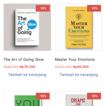
Sale!
10%
Sale!
10%
The Art of Going Slow
Master Your Emotions
Rp
88.000
Rp
79.200
Rp
100.000
Rp
90.000
Tambah ke keranjang
Tambah ke keranjang
Sale!
10%
Sale!
10%