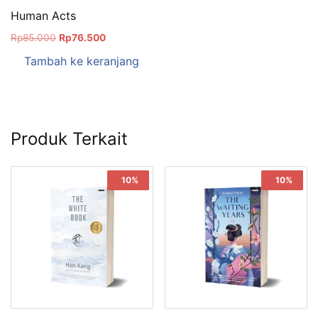
Human Acts
Rp
85.000
Rp
76.500
Tambah ke keranjang
Produk Terkait
Sale!
10%
Sale!
10%