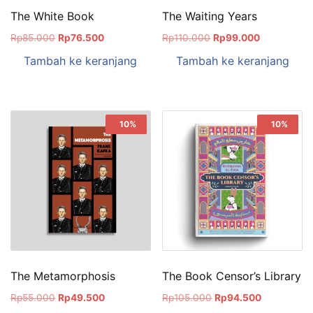
The White Book
The Waiting Years
Rp
85.000
Rp
76.500
Rp
110.000
Rp
99.000
Tambah ke keranjang
Tambah ke keranjang
Sale!
10%
Sale!
10%
The Metamorphosis
The Book Censor’s Library
Rp
55.000
Rp
49.500
Rp
105.000
Rp
94.500