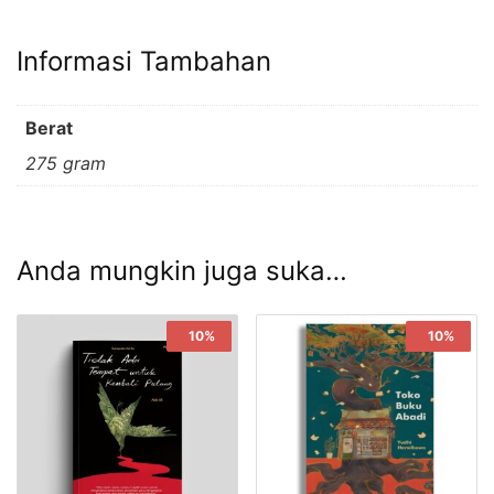
Informasi Tambahan
Berat
275 gram
Anda mungkin juga suka…
Sale!
10%
Sale!
10%