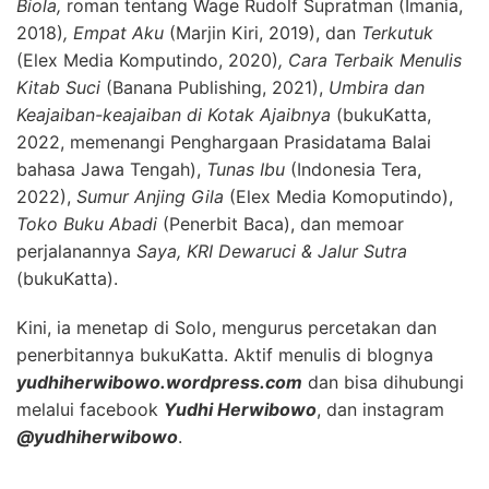
Biola,
roman tentang Wage Rudolf Supratman
(Imania,
2018)
, Empat Aku
(Marjin Kiri, 2019), dan
Terkutuk
(Elex Media Komputindo, 2020)
, Cara Terbaik Menulis
Kitab Suci
(Banana Publishing, 2021),
Umbira dan
Keajaiban-keajaiban di Kotak Ajaibnya
(bukuKatta,
2022, memenangi Penghargaan Prasidatama Balai
bahasa Jawa Tengah),
Tunas Ibu
(Indonesia Tera,
2022),
Sumur Anjing Gila
(Elex Media Komoputindo),
Toko Buku Abadi
(Penerbit Baca), dan memoar
perjalanannya
Saya, KRI Dewaruci & Jalur Sutra
(bukuKatta).
Kini, ia menetap di Solo, mengurus percetakan dan
penerbitannya bukuKatta. Aktif menulis di blognya
yudhiherwibowo.wordpress.com
dan bisa dihubungi
melalui facebook
Yudhi Herwibowo
, dan instagram
@yudhiherwibowo
.