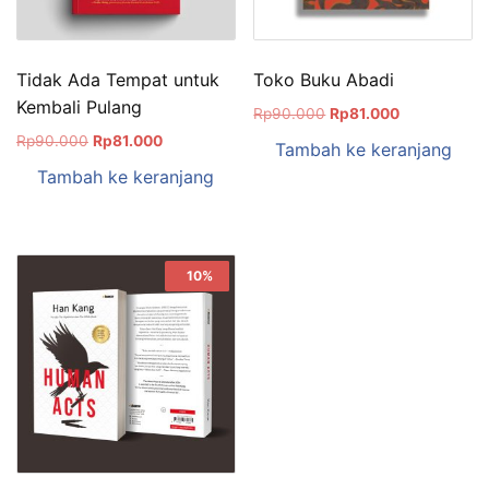
Tidak Ada Tempat untuk
Toko Buku Abadi
Kembali Pulang
Rp
90.000
Rp
81.000
Rp
90.000
Rp
81.000
Tambah ke keranjang
Tambah ke keranjang
Sale!
10%