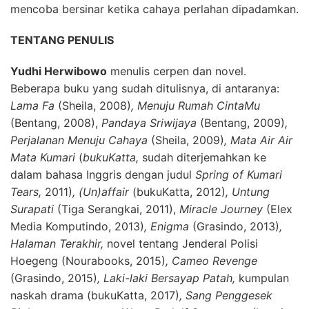
mencoba bersinar ketika cahaya perlahan dipadamkan.
TENTANG PENULIS
Yudhi Herwibowo
menulis cerpen dan novel.
Beberapa buku yang sudah ditulisnya, di antaranya:
Lama Fa
(Sheila, 2008)
, Menuju Rumah CintaMu
(Bentang, 2008),
Pandaya Sriwijaya
(Bentang, 2009)
,
Perjalanan Menuju Cahaya
(Sheila, 2009)
, Mata Air Air
Mata Kumari
(
bukuKatta,
sudah diterjemahkan ke
dalam bahasa Inggris dengan judul
Spring of Kumari
Tears,
2011)
, (Un)affair
(bukuKatta, 2012)
,
Untung
Surapati
(Tiga Serangkai, 2011),
Miracle Journey
(Elex
Media Komputindo, 2013)
, Enigma
(Grasindo, 2013)
,
Halaman Terakhir,
novel tentang Jenderal Polisi
Hoegeng
(Nourabooks, 2015)
, Cameo Revenge
(Grasindo, 2015)
, Laki-laki Bersayap Patah,
kumpulan
naskah drama
(bukuKatta, 2017)
, Sang Penggesek